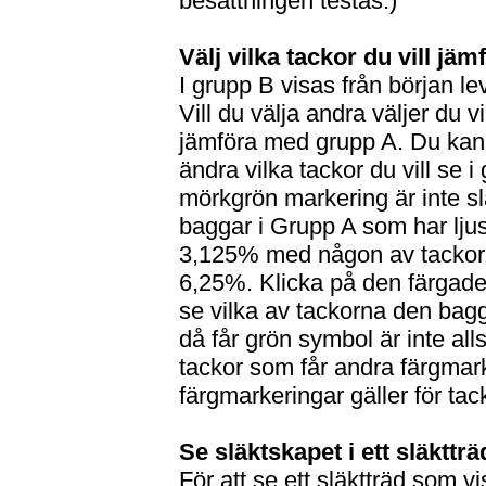
besättningen testas.)
Välj vilka tackor du vill j
I grupp B visas från början l
Vill du välja andra väljer du v
jämföra med grupp A. Du ka
ändra vilka tackor du vill se
mörkgrön markering är inte s
baggar i Grupp A som har lju
3,125% med någon av tackor
6,25%. Klicka på den färgade
se vilka av tackorna den bag
då får grön symbol är inte al
tackor som får andra färgmar
färgmarkeringar gäller för tac
Se släktskapet i ett släktträ
För att se ett släktträd som v