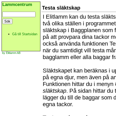
Lammcentrum
Testa släktskap
I Elitlamm kan du testa släkt
två olika ställen i programmet
släktskap i Baggplanen som 
Gå till Startsidan
på att provpara dina tackor 
också använda funktionen Tes
när du samtidigt vill testa må
by Elitlamm AB
bagglamm eller alla baggar f
Släktskapet kan beräknas i up
på egna djur, men även på and
Funktionen hittar du i menyn
släktskap
. På sidan hittar du
lägger du till de baggar som d
egna tackor.