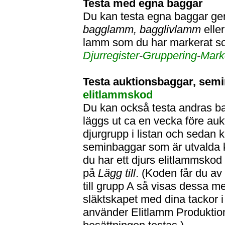
Testa med egna baggar
Du kan testa egna baggar ge
bagglamm, bagglivlamm
elle
lamm som du har markerat 
Djurregister
-
Gruppering
-
Mark
Testa auktionsbaggar, sem
elitlammskod
Du kan också testa andras ba
läggs ut ca en vecka före auk
djurgrupp i listan och sedan
seminbaggar som är utvalda k
du har ett djurs elitlammskod
på
Lägg till
. (Koden får du av
till grupp A så visas dessa m
släktskapet med dina tackor 
använder Elitlamm Produktio