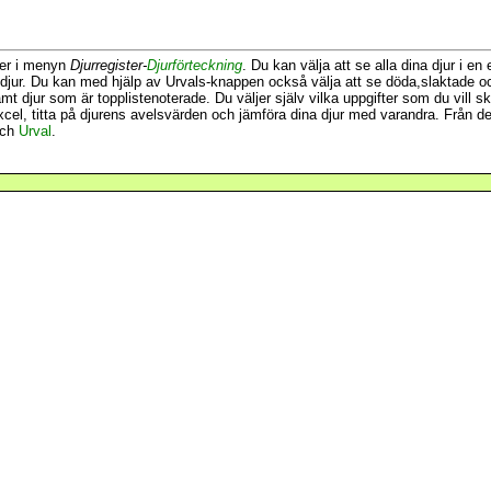
ster i menyn
Djurregister-
Djurförteckning
. Du kan välja att se alla dina djur i e
 djur. Du kan med hjälp av Urvals-knappen också välja att se döda,slaktade och
 djur som är topplistenoterade. Du väljer själv vilka uppgifter som du vill sk
ll Excel, titta på djurens avelsvärden och jämföra dina djur med varandra. Från
och
Urval
.