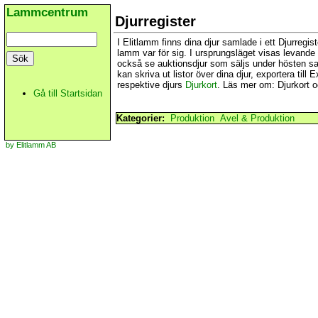
Lammcentrum
Djurregister
I Elitlamm finns dina djur samlade i ett Djurregi
lamm var för sig. I ursprungsläget visas levande
också se auktionsdjur som säljs under hösten samt
kan skriva ut listor över dina djur, exportera ti
respektive djurs
Djurkort
. Läs mer om: Djurkort 
Gå till Startsidan
Kategorier:
Produktion
Avel & Produktion
by Elitlamm AB