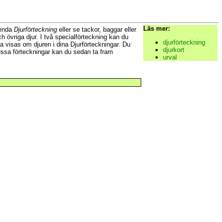
Läs mer:
n enda
Djurförteckning
eller se tackor, baggar eller
 övriga djur. I två specialförteckning kan du
djurförteckning
a visas om djuren i dina Djurförteckningar. Du
djurkort
 dessa förteckningar kan du sedan ta fram
urval