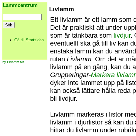
Lammcentrum
Livlamm
Ett livlamm är ett lamm som du 
Det är praktiskt att under u
som är tänkbara som
livdjur
.
Gå till Startsidan
eventuellt ska gå till liv kan 
enstaka lamm kan du använd
rutan
Livlamm
. Om det är må
by Elitlamm AB
livlamm på en gång, kan du
Grupperingar-
Markera livlam
dyker inte lammet upp på list
kan också lättare hålla reda 
bli livdjur.
Livlamm markeras i listor med 
livlamm i djurlistor så kan d
hittar du livlamm under rubri