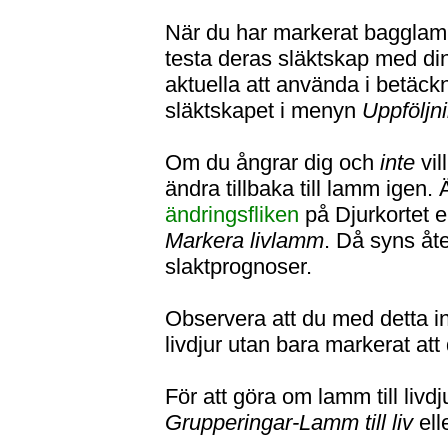
När du har markerat baggla
testa deras släktskap med di
aktuella att använda i betäck
släktskapet i menyn
Uppföljn
Om du ångrar dig och
inte
vil
ändra tillbaka till lamm igen
ändringsfliken
på Djurkortet e
Markera livlamm
. Då syns åt
slaktprognoser.
Observera att du med detta int
livdjur utan bara markerat att
För att göra om lamm till livd
Grupperingar-Lamm till liv
ell