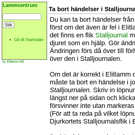
Lammcentrum
Ta bort händelser i Stalljourn
Du kan ta bort händelser från 
först om det även är fel i Eli
det finns en flik
Stalljournal
me
Gå till Startsidan
djuret som en hjälp. Gör änd
Ändringen förs då över till f
över den i Stalljournalen.
by Elitlamm AB
Om det är korrekt i Elitlamm o
måste ta bort en händelse i 
Stalljournalen
. Skriv in löpnu
längst ner på sidan och klick
försvinner inte utan markera
(För att ta reda på vilket lö
Djurkortets Stalljournalsflik i 