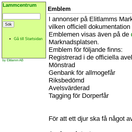
Lammcentrum
Emblem
I annonser på Elitlamms Mar
vilken officiell dokumentatio
Emblemen visas även på de
Gå till Startsidan
Marknadsplatsen.
Emblem för följande finns:
Registrerad i de officiella av
by Elitlamm AB
Mönstrad
Genbank för allmogefår
Riksbedömd
Avelsvärderad
Tagging för Dorperfår
För att ett djur ska få något 