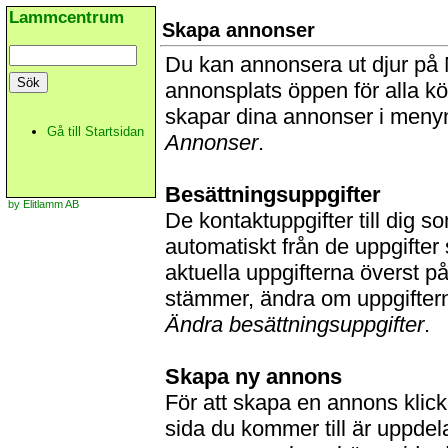
Lammcentrum
Skapa annonser
Du kan annonsera ut djur på
annonsplats öppen för alla k
skapar dina annonser i men
Gå till Startsidan
Annonser
.
Besättningsuppgifter
by Elitlamm AB
De kontaktuppgifter till dig 
automatiskt från de uppgifter
aktuella uppgifterna överst p
stämmer, ändra om uppgiftern
Ändra besättningsuppgifter
.
Skapa ny annons
För att skapa en annons kli
sida du kommer till är uppdel