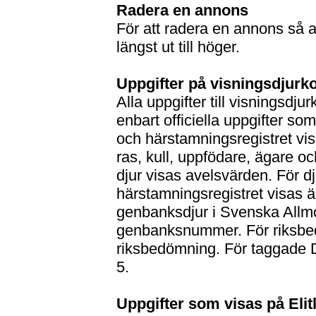
Radera en annons
För att radera en annons så 
längst ut till höger.
Uppgifter på visningsdjurko
Alla uppgifter till visningsdj
enbart officiella uppgifter so
och härstamningsregistret visa
ras, kull, uppfödare, ägare 
djur visas avelsvärden. För d
härstamningsregistret visas 
genbanksdjur i Svenska Allm
genbanksnummer. För riksbed
riksbedömning. För taggade D
5.
Uppgifter som visas på Eli