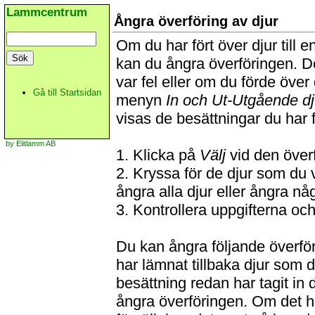
Lammcentrum
Ångra överföring av djur
Om du har fört över djur till 
kan du ångra överföringen. Det
var fel eller om du förde över 
Gå till Startsidan
menyn
In och Ut-Utgående dj
visas de besättningar du har fö
by Elitlamm AB
1. Klicka på
Välj
vid den överf
2. Kryssa för de djur som du vi
ångra alla djur eller ångra någ
3. Kontrollera uppgifterna oc
Du kan ångra följande överför
har lämnat tillbaka djur som 
besättning redan har tagit in d
ångra överföringen. Om det h