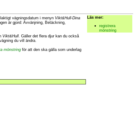
Läs mer:
elaktigt vägningsdatum i menyn
Vikt&Hull-Dina
gen är gjord: Avvänjning, Betäckning,
registrera
mönstring
en
Vikt&Hull
. Gäller det flera djur kan du också
gning du vill ändra.
ra mönstring
för att den ska gälla som underlag