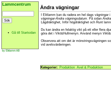
Lammcentrum
Ändra vägningar
I Elitlamm kan du radera en hel dags vägningar
vägningar-Ändra vägningsdatum
. På sidan
Ändra
Lågdräktighet, Inför högdräktighet och Runt lamn
Du kan ändra en felaktig vikt på ett eller flera dju
Gå till Startsidan
göra det i Vikt&Hullmenyn. Använd menyn
Vikt&
Observera att om det är mönstringsvägningen s
vid avelsvärderingen.
by Elitlamm AB
Kategorier:
Produktion
Avel & Produktion